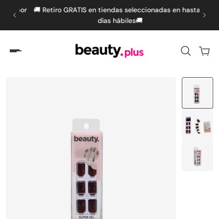
s por
🚚 Retiro GRATIS en tiendas seleccionadas en hasta 5
🚚 
amente al contenido
días hábiles🚚