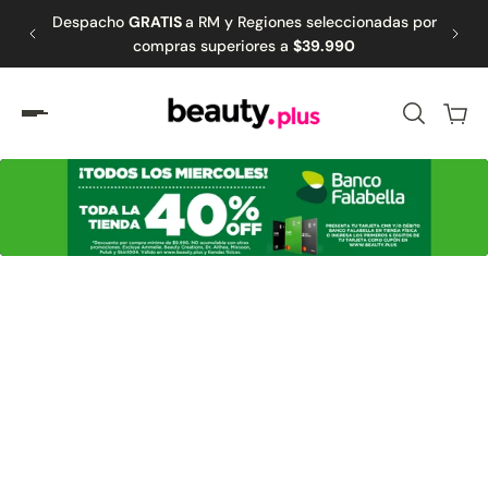
spacho
GRATIS
a RM y Regiones seleccionadas por
🚚 Retiro GRATI
amente al contenido
compras superiores a
$39.990