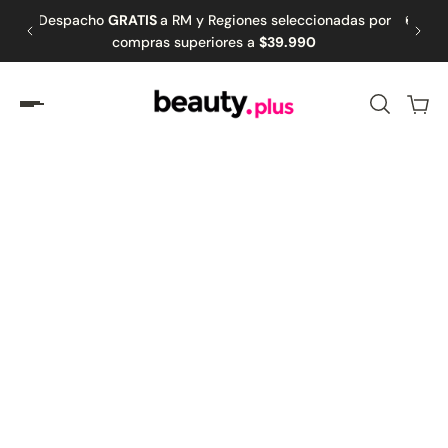
 RM y Regiones seleccionadas por
🚚 Retiro GRATIS en tiendas sel
amente al contenido
superiores a
$39.990
días hábiles