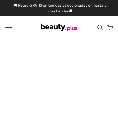
s por
🚚 Retiro GRATIS en tiendas seleccionadas en hasta 5
🚚 
amente al contenido
días hábiles🚚