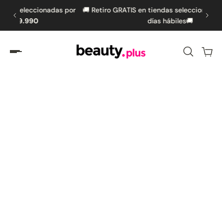
cionadas por
🚚 Retiro GRATIS en tiendas seleccionadas en hasta 5
amente al contenido
0
días hábiles🚚