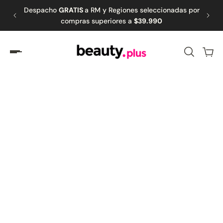
Despacho
GRATIS
a RM y Regiones seleccionadas por
🚚 Retiro G
amente al contenido
compras superiores a
$39.990