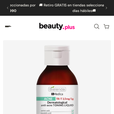
as por
🚚 Retiro GRATIS en tiendas seleccionadas en hasta 5
🚚
amente al contenido
días hábiles🚚