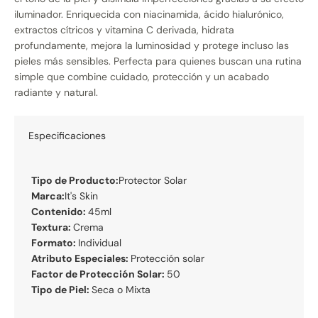
iluminador. Enriquecida con niacinamida, ácido hialurónico,
extractos cítricos y vitamina C derivada, hidrata
profundamente, mejora la luminosidad y protege incluso las
pieles más sensibles. Perfecta para quienes buscan una rutina
simple que combine cuidado, protección y un acabado
radiante y natural.
Especificaciones
Tipo de Producto:
Protector Solar
Marca:
It's Skin
Contenido:
45ml
Textura:
Crema
Formato:
Individual
Atributo Especiales:
Protección solar
Factor de Protección Solar:
50
Tipo de Piel:
Seca o Mixta