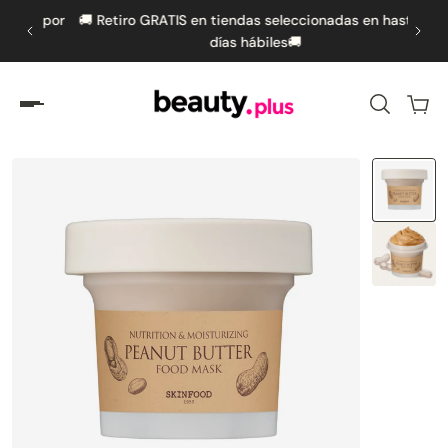
s por
🚚 Retiro GRATIS en tiendas seleccionadas en hasta 5
🚚 
amente al contenido
días hábiles🚚