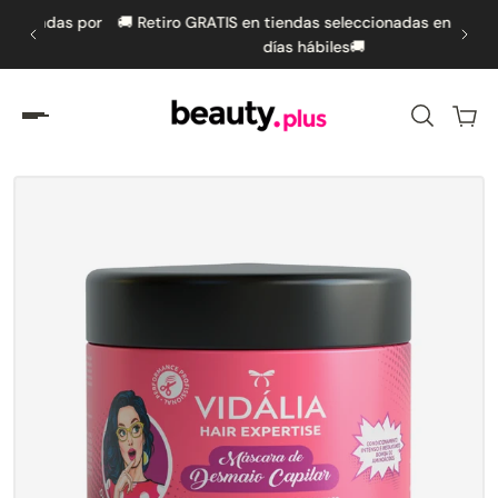
as por
🚚 Retiro GRATIS en tiendas seleccionadas en hasta 5
🚚 
amente al contenido
días hábiles🚚