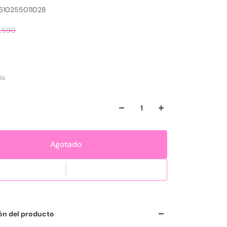
610255011028
1.590
do
Agotado
ón del producto