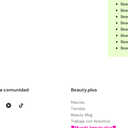
Beau
Bea
Bea
Beau
Bea
Bea
Bea
Bea
la comunidad
Beauty.plus
Marcas
Tiendas
Beauty Blog
Trabaja con Nosotros
💖Mundo beauty.plus💖