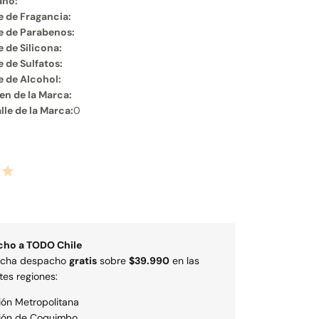
ano:
e de Fragancia:
e de Parabenos:
e de Silicona:
e de Sulfatos:
e de Alcohol:
en de la Marca:
lle de la Marca:
0
cho a
TODO
Chile
echa despacho
gratis
sobre
$39.990
en las
tes regiones:
ión Metropolitana
ión de Coquimbo