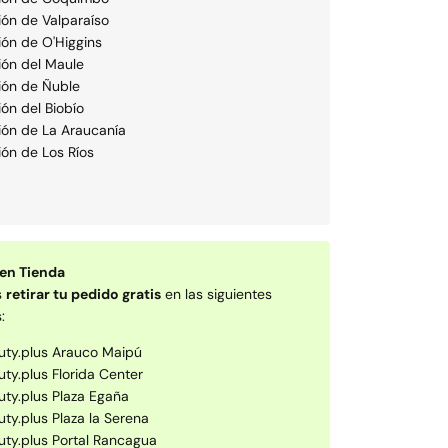
ón de Valparaí­so
ión de O'Higgins
ión del Maule
ión de Ñuble
ión del Biobío
ión de La Araucaní­a
ón de Los Rí­os
 en Tienda
s
retirar tu pedido gratis
en las siguientes
:
uty.plus Arauco Maipú
uty.plus Florida Center
uty.plus Plaza Egaña
uty.plus Plaza la Serena
uty.plus Portal Rancagua