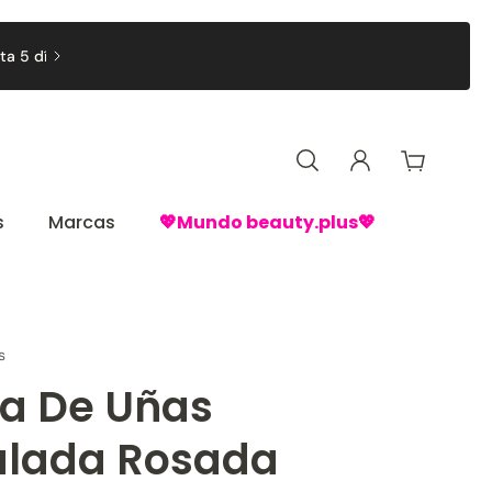
🚚 Despachos a domicilio hasta 3 días hábiles RM y hasta

Regiones🚚
s
Marcas
💖Mundo beauty.plus💖
s
a De Uñas
lada Rosada