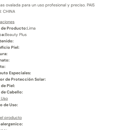
as ovalada para un uso profesional y preciso. PAIS
: CHINA
caciones
 de Producto:
Lima
ca:
Beauty Plus
tenido:
ficio Piel:
ura:
mato:
to:
buto Especiales:
or de Protección Solar:
 de Piel:
 de Cabello:
 Uso
o de Uso:
:
el producto
alergenico: