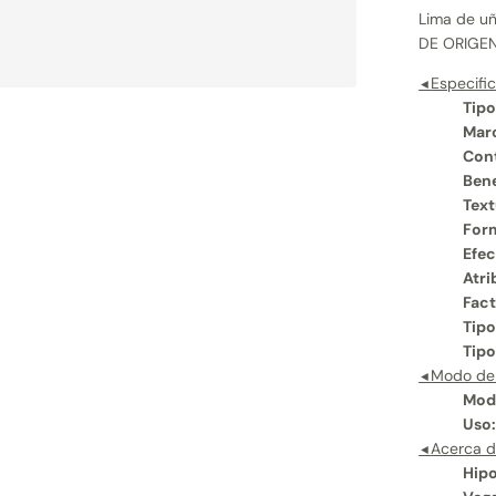
Lima de uñ
DE ORIGEN
Especifi
◄
Tipo
Mar
Con
Bene
Text
For
Efec
Atri
Fact
Tipo
Tipo
Modo de
◄
Mod
Uso
Acerca d
◄
Hipo