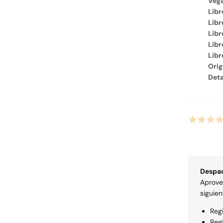
Veg
Libr
Libr
Libr
Libr
Libr
Orig
Deta
Despa
Aprov
siguien
Reg
Reg