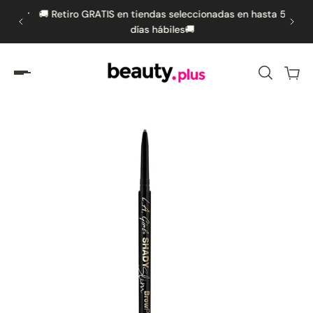
s por
🚚 Retiro GRATIS en tiendas seleccionadas en hasta 5
🚚 
amente al contenido
días hábiles🚚