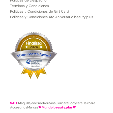
Políticas de Despacho
Términos y Condiciones
Políticas y Condiciones de Gift Card
Políticas y Condiciones 4to Aniversario beauty.plus
SALE
Maquillaje
dermoKoreana
Skincare
Bodycare
Haircare
Accesorios
Marcas
💖Mundo beauty.plus💖