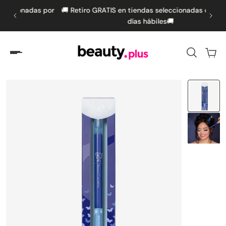
as por
🚚 Retiro GRATIS en tiendas seleccionadas en hasta 5
🚚
amente al contenido
días hábiles🚚