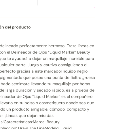
ón del producto
delineado perfectamente hermoso! Traza líneas en
con el Delineador de Ojos “Liquid Marker” Beauty
que te ayudará a dejar un maquillaje increíble para
cualquier parte. Juega y cautiva consiguiendo el
perfecto gracias a este marcador líquido negro
pigmentado que posee una punta de fieltro gruesa
bado semimate llevando tu maquillaje por horas
de larga duración y secado rápido, es a prueba de
elineador de Ojos “Liquid Marker” es el compañero
 llevarlo en tu bolso o cosmetiquero donde sea que
endo un producto amigable, cómodo, compacto y
sar. ¡Líneas que dejan miradas
!Características:Marca: Beauty
olección: Draw The LineModelo: Liquid