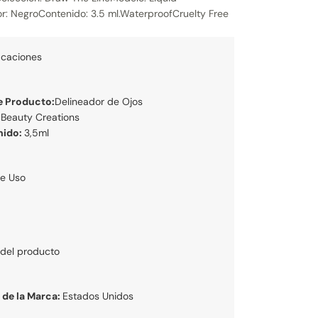
r: NegroContenido: 3.5 ml.WaterproofCruelty Free
icaciones
e Producto:
Delineador de Ojos
:
Beauty Creations
nido:
3,5ml
e Uso
del producto
 de la Marca:
Estados Unidos