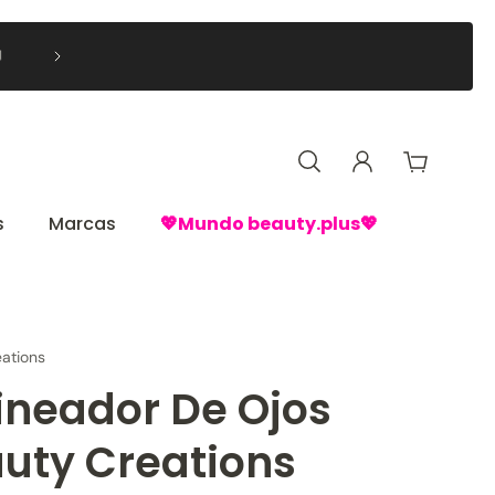
🚚 Despachos a domicilio hasta 3 días hábiles RM y hasta

Regiones🚚
s
Marcas
💖Mundo beauty.plus💖
ations
ineador De Ojos
uty Creations