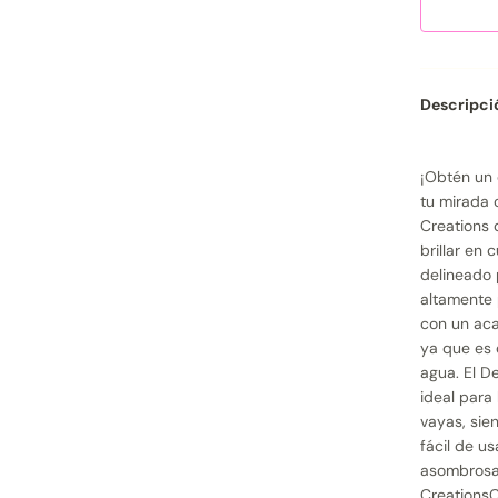
Descripci
¡Obtén un 
tu mirada 
Creations 
brillar en 
delineado 
altamente 
con un aca
ya que es 
agua. El D
ideal para
vayas, si
fácil de u
asombrosas
CreationsC