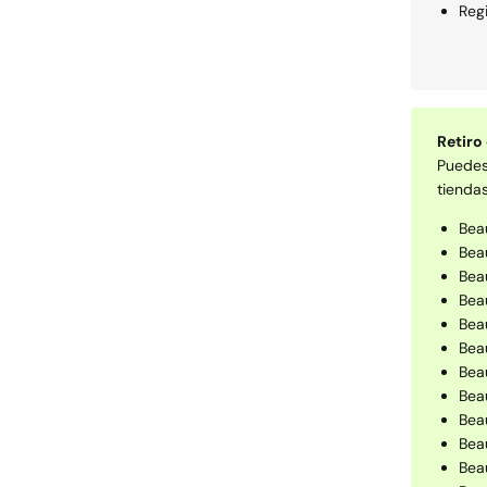
Regi
Retiro
Puede
tiendas
Bea
Bea
Bea
Bea
Bea
Beau
Bea
Bea
Beau
Bea
Bea