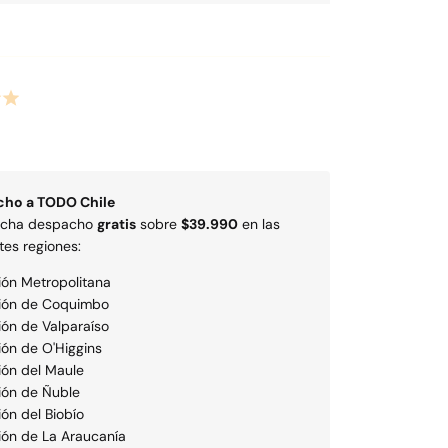
cho a
TODO
Chile
echa despacho
gratis
sobre
$39.990
en las
tes regiones:
ión Metropolitana
ión de Coquimbo
ón de Valparaí­so
ión de O'Higgins
ión del Maule
ión de Ñuble
ión del Biobío
ión de La Araucaní­a