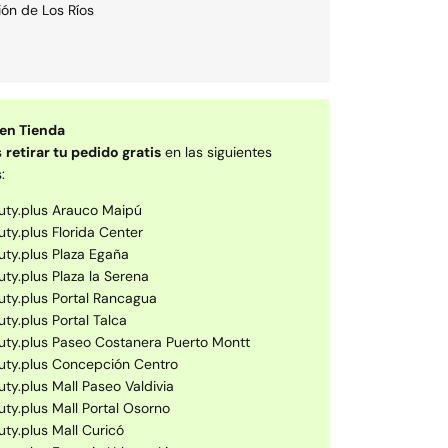
ón de Los Rí­os
 en Tienda
s
retirar tu pedido gratis
en las siguientes
:
uty.plus Arauco Maipú
uty.plus Florida Center
uty.plus Plaza Egaña
uty.plus Plaza la Serena
uty.plus Portal Rancagua
ty.plus Portal Talca
uty.plus Paseo Costanera Puerto Montt
uty.plus Concepción Centro
ty.plus Mall Paseo Valdivia
uty.plus Mall Portal Osorno
uty.plus Mall Curicó