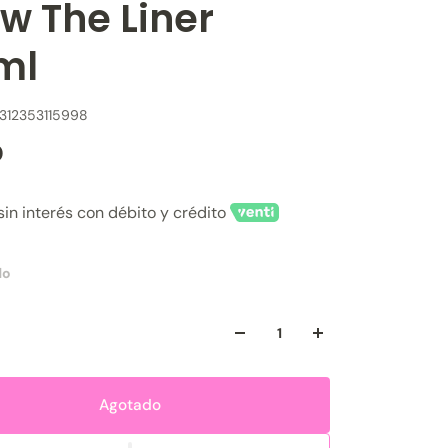
w The Liner
ml
312353115998
0
sin interés con débito y crédito
do
Agotado