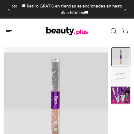
as por
🚚 Retiro GRATIS en tiendas seleccionadas en hasta 5
🚚 
amente al contenido
días hábiles🚚