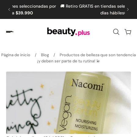
das por
🚚 Retiro GRATIS en tiendas seleccionadas en hasta 5

amente al contenido
días hábiles🚚
Página de inicio
/
Blog
/
Productos de belleza que son tendencia
¡y deben ser parte de tu rutina! 💫