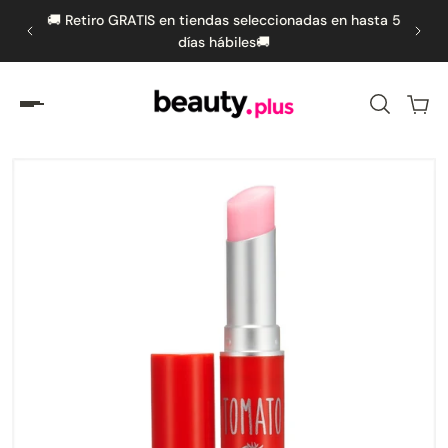
s por
🚚 Retiro GRATIS en tiendas seleccionadas en hasta 5
🚚 
amente al contenido
días hábiles🚚