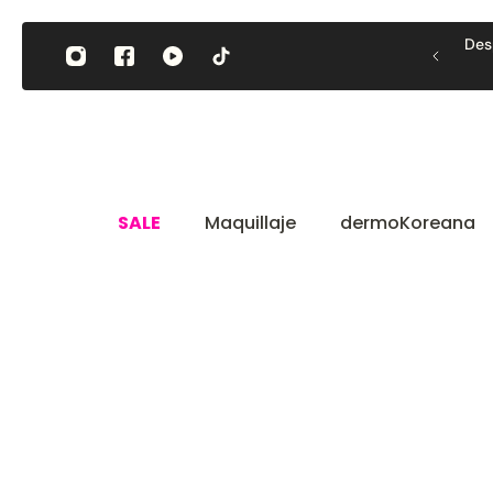
amente al contenido
Despacho
GRATIS
a RM y Reg
SALE
Maquillaje
dermoKoreana