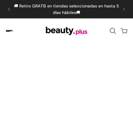
s por
🚚 Retiro GRATIS en tiendas seleccionadas en hasta 5
🚚 
amente al contenido
días hábiles🚚